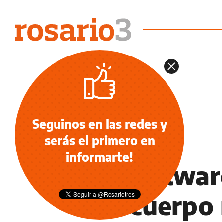
Seguinos en las redes y
serás el primero en
NOTICIAS
informarte!
Un softwar
del cuerpo 