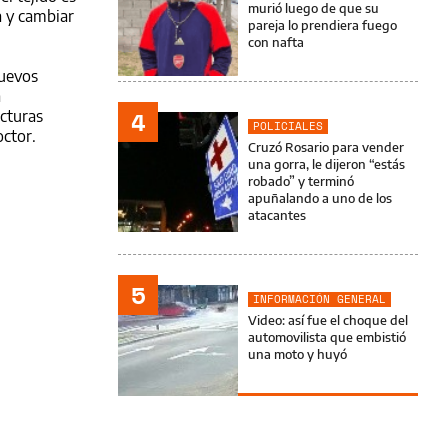
murió luego de que su
a y cambiar
pareja lo prendiera fuego
con nafta
nuevos
a
4
ucturas
POLICIALES
octor.
Cruzó Rosario para vender
una gorra, le dijeron “estás
robado” y terminó
apuñalando a uno de los
atacantes
5
INFORMACIÓN GENERAL
Video: así fue el choque del
automovilista que embistió
una moto y huyó