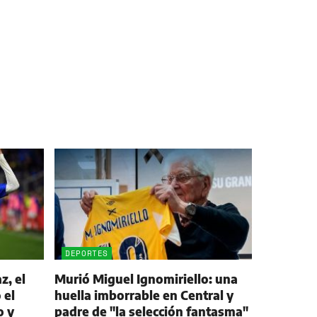
DEPORTES
z, el
Murió Miguel Ignomiriello: una
 el
huella imborrable en Central y
o y
padre de "la selección fantasma"