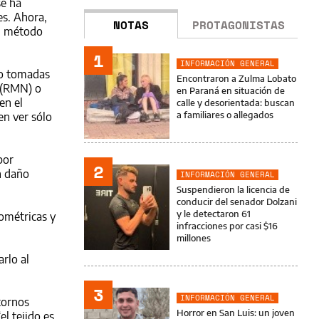
se ha
es. Ahora,
NOTAS
PROTAGONISTAS
un método
1
INFORMACIÓN GENERAL
deo tomadas
Encontraron a Zulma Lobato
 (RMN) o
en Paraná en situación de
en el
calle y desorientada: buscan
a familiares o allegados
en ver sólo
por
2
n daño
INFORMACIÓN GENERAL
Suspendieron la licencia de
conducir del senador Dolzani
y le detectaron 61
eométricas y
infracciones por casi $16
millones
rlo al
3
INFORMACIÓN GENERAL
tornos
Horror en San Luis: un joven
el tejido es