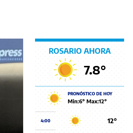
ROSARIO AHORA
7.8
°
PRONÓSTICO DE HOY
Min:
6
° Max:
12
°
12°
4:00