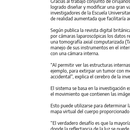
Gracias al trabajo conjunto de cirujano
logrado diseñar y modificar una gran v
investigadores de la Escuela Universit
de realidad aumentada que facilitaría 
Según publica la revista digital britán
por cámaras laparoscópicas los datos 
una tomografía axial computarizada (TA
manejo de sus instrumentos en el interi
con una cámara interna.
“Al permitir ver las estructuras interna
ejemplo, para extirpar un tumor con m
accidental”, explica el cerebro de la in
El sistema se basa en la investigación
el movimiento que contienen las imáge
Esto puede utilizarse para determinar l
mapa virtual del cuerpo proporcionado
“El verdadero desafío es que la mayoría
donde la reflectancia de la luz se puede 