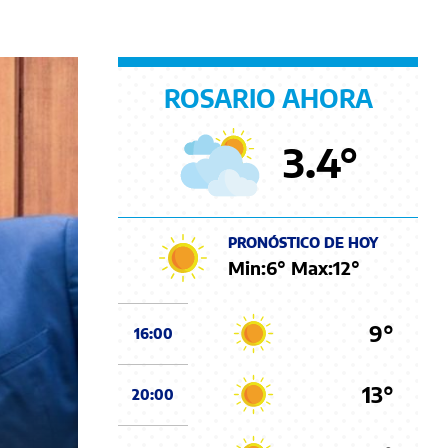
ROSARIO AHORA
3.4
°
PRONÓSTICO DE HOY
Min:
6
° Max:
12
°
9°
16:00
13°
20:00