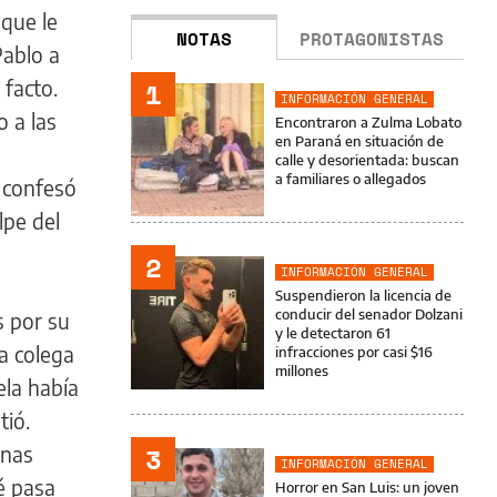
 que le
NOTAS
PROTAGONISTAS
Pablo a
 facto.
1
INFORMACIÓN GENERAL
 a las
Encontraron a Zulma Lobato
en Paraná en situación de
calle y desorientada: buscan
a familiares o allegados
 confesó
lpe del
2
INFORMACIÓN GENERAL
o
Suspendieron la licencia de
conducir del senador Dolzani
s por su
y le detectaron 61
La colega
infracciones por casi $16
millones
la había
tió.
3
unas
INFORMACIÓN GENERAL
é pasa
Horror en San Luis: un joven