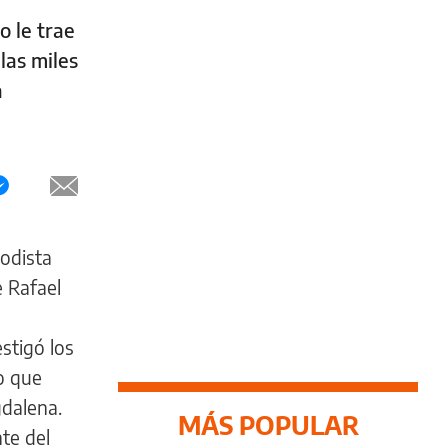
o le trae
las miles
a
iodista
e Rafael
stigó los
o que
gdalena.
MÁS POPULAR
te del