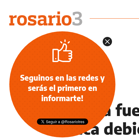
Seguinos en las redes y
serás el primero en
NOTICIAS
informarte!
“Videla fue
nunca debi