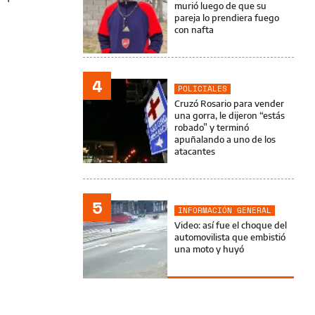
murió luego de que su
pareja lo prendiera fuego
con nafta
4
POLICIALES
Cruzó Rosario para vender
una gorra, le dijeron “estás
robado” y terminó
apuñalando a uno de los
atacantes
5
INFORMACIÓN GENERAL
Video: así fue el choque del
automovilista que embistió
una moto y huyó