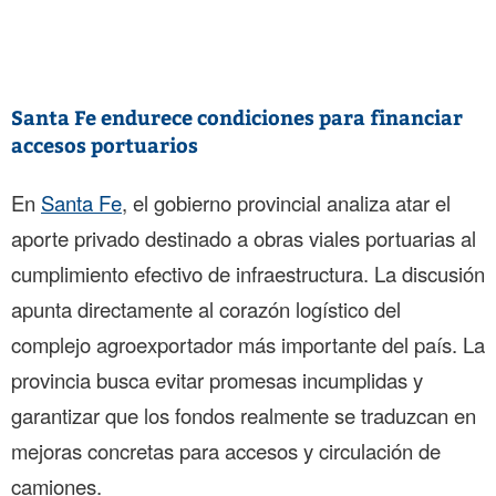
Santa Fe endurece condiciones para financiar
accesos portuarios
En
Santa Fe
, el gobierno provincial analiza atar el
aporte privado destinado a obras viales portuarias al
cumplimiento efectivo de infraestructura. La discusión
apunta directamente al corazón logístico del
complejo agroexportador más importante del país. La
provincia busca evitar promesas incumplidas y
garantizar que los fondos realmente se traduzcan en
mejoras concretas para accesos y circulación de
camiones.