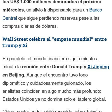
los US$ 1.000 millones demorados el próximo
miércoles
, un alivio indispensable para un
Banco
Central
que sigue perdiendo reservas pese a las
compras diarias de dólares.
Wall Street celebra el “empate mundial” entre
Trump y Xi
En paralelo, el mundo financiero siguió minuto a
minuto la
reunión entre Donald Trump y
Xi Jinping
en Beijing
. Aunque el encuentro tuvo tono
diplomático y cuidadosamente guionado, los
analistas coinciden en algo mucho más profundo:
Estados Unidos ya no domina solo el tablero global.
China mostró poder, pidió respaldo sobre Taiwán y