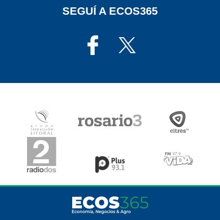
SEGUÍ A ECOS365