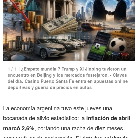
1
/
1
|
¿Empate mundial? Trump y Xi Jinping tuvieron un
encuentro en Beijing y los mercados festejaron. - Claves
del día: Casino Puerto Santa Fe entra en apuestas online
deportivas y guerra de precios en autos
La economía argentina tuvo este jueves una
bocanada de alivio estadístico: la
inflación de abril
marcó 2,6%
, cortando una racha de diez meses
consecutivos de aceleración. El dato fue celebrado