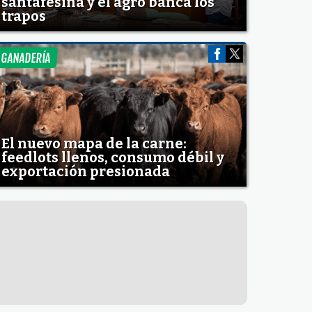
santafesina y el agro banca los
trapos
GANADERÍA
El nuevo mapa de la carne:
feedlots llenos, consumo débil y
exportación presionada