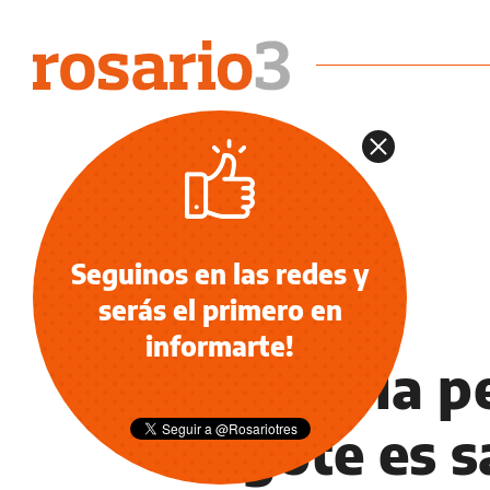
Seguinos en las redes y
serás el primero en
NOTICIAS
informarte!
Arriba la p
bigote es s