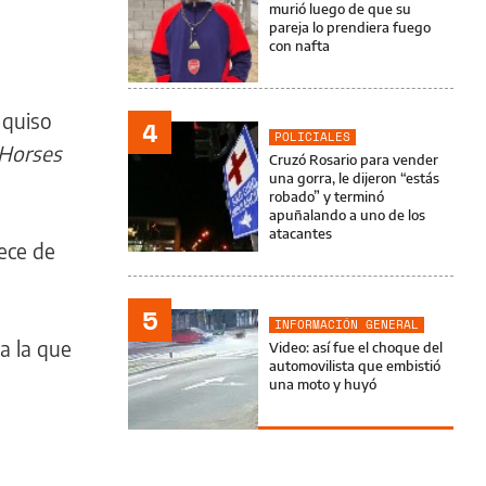
murió luego de que su
pareja lo prendiera fuego
con nafta
 quiso
4
POLICIALES
Horses
Cruzó Rosario para vender
una gorra, le dijeron “estás
robado” y terminó
apuñalando a uno de los
atacantes
rece de
5
INFORMACIÓN GENERAL
a la que
Video: así fue el choque del
automovilista que embistió
una moto y huyó