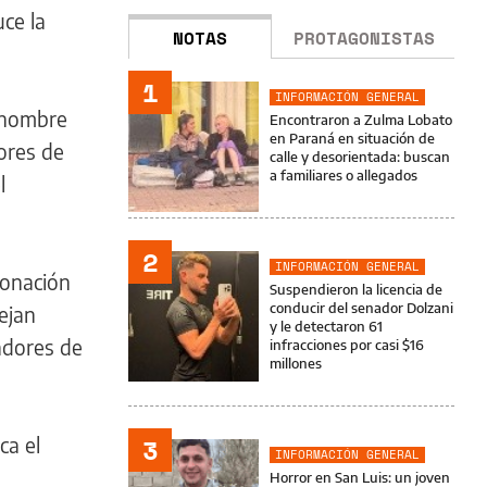
uce la
NOTAS
PROTAGONISTAS
1
INFORMACIÓN GENERAL
 hombre
Encontraron a Zulma Lobato
en Paraná en situación de
ores de
calle y desorientada: buscan
a familiares o allegados
l
2
INFORMACIÓN GENERAL
fonación
Suspendieron la licencia de
conducir del senador Dolzani
ejan
y le detectaron 61
ladores de
infracciones por casi $16
millones
3
ca el
INFORMACIÓN GENERAL
Horror en San Luis: un joven