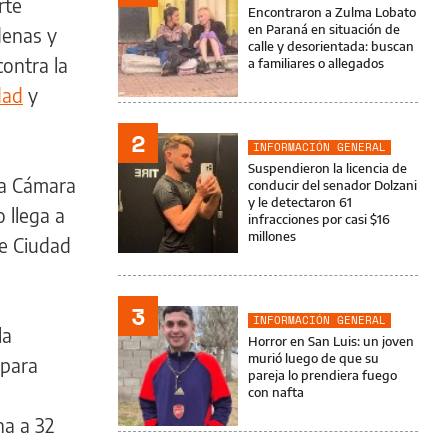
rte
Encontraron a Zulma Lobato
en Paraná en situación de
denas y
calle y desorientada: buscan
contra la
a familiares o allegados
dad
y
2
INFORMACIÓN GENERAL
Suspendieron la licencia de
la Cámara
conducir del senador Dolzani
y le detectaron 61
 llega a
infracciones por casi $16
millones
de Ciudad
3
INFORMACIÓN GENERAL
la
Horror en San Luis: un joven
murió luego de que su
 para
pareja lo prendiera fuego
con nafta
na a 32