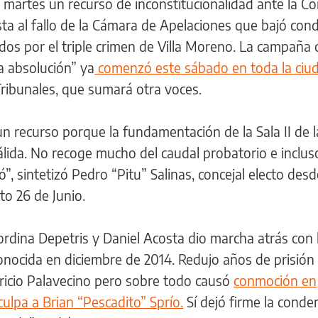
 martes un recurso de inconstitucionalidad ante la Co
a al fallo de la Cámara de Apelaciones que bajó con
dos por el triple crimen de Villa Moreno. La campaña 
 absolución” ya
comenzó este sábado en toda la ciu
Tribunales, que sumará otra voces.
un recurso porque la fundamentación de la Sala II de 
lida. No recoge mucho del caudal probatorio e incluso
ó”, sintetizó Pedro “Pitu” Salinas, concejal electo des
to 26 de Junio.
ordina Depetris y Daniel Acosta dio marcha atrás con 
onocida en diciembre de 2014. Redujo años de prisión
ricio Palavecino pero sobre todo causó
conmoción en
 culpa a Brian “Pescadito” Sprío.
Sí dejó firme la conde