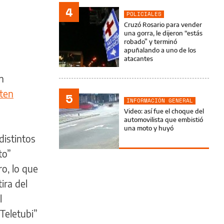
4
POLICIALES
Cruzó Rosario para vender
una gorra, le dijeron “estás
robado” y terminó
apuñalando a uno de los
atacantes
n
ten
5
INFORMACIÓN GENERAL
Video: así fue el choque del
automovilista que embistió
una moto y huyó
distintos
to”
o, lo que
ira del
l
Teletubi”