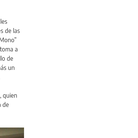
les
s de las
 “Mono”
etoma a
llo de
más un
.
, quien
a de