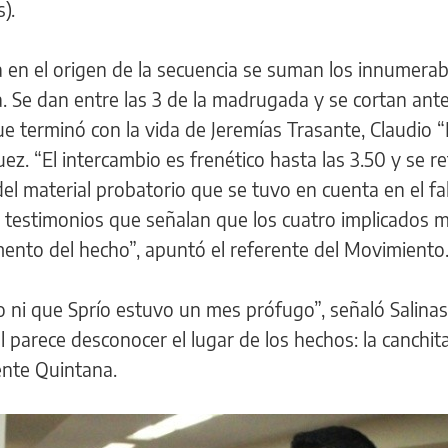
).
a en el origen de la secuencia se suman los innumerab
a. Se dan entre las 3 de la madrugada y se cortan ante
ue terminó con la vida de Jeremías Trasante, Claudio
z. “El intercambio es frenético hasta las 3.50 y se r
del material probatorio que se tuvo en cuenta en el fa
s testimonios que señalan que los cuatro implicados 
nto del hecho”, apuntó el referente del Movimiento
o ni que Sprío estuvo un mes prófugo”, señaló Salinas
 parece desconocer el lugar de los hechos: la canchit
ente Quintana.