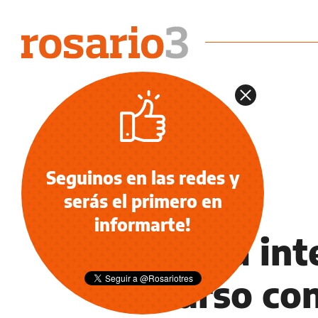
Seguinos en las redes y
serás el primero en
JUSTICIA INTERPELADA
informarte!
Justicia in
recurso co