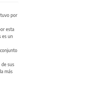
 tuvo por
s
por esta
s es un
 conjunto
a de sus
 la más