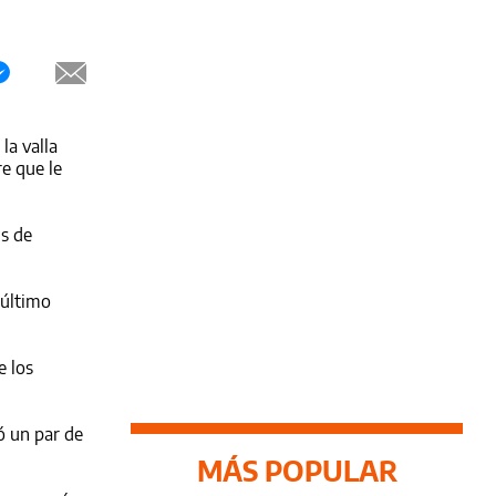
la valla
re que le
is de
 último
e los
ó un par de
MÁS POPULAR