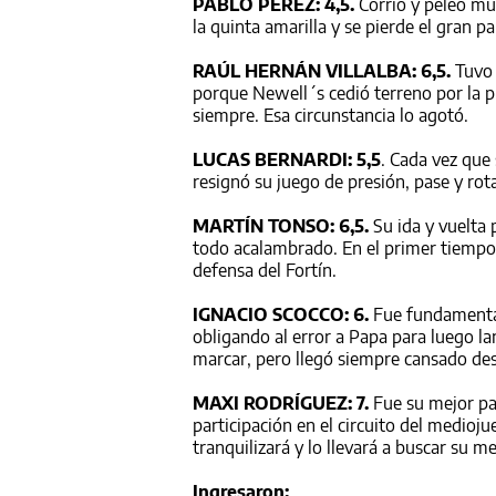
PABLO PÉREZ: 4,5.
Corrió y peleó mu
la quinta amarilla y se pierde el gran p
RAÚL HERNÁN VILLALBA: 6,5.
Tuvo 
porque Newell´s cedió terreno por la pr
siempre. Esa circunstancia lo agotó.
LUCAS BERNARDI: 5,5
. Cada vez que
resignó su juego de presión, pase y ro
MARTÍN TONSO: 6,5.
Su ida y vuelta 
todo acalambrado. En el primer tiempo f
defensa del Fortín.
IGNACIO SCOCCO: 6.
Fue fundamental 
obligando al error a Papa para luego la
marcar, pero llegó siempre cansado des
MAXI RODRÍGUEZ: 7.
Fue su mejor par
participación en el circuito del medioj
tranquilizará y lo llevará a buscar su me
Ingresaron: