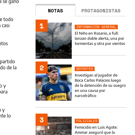
a se ganó
NOTAS
PROTAGONISTAS
re todo
1
 casi
INFORMACIÓN GENERAL
El Niño en Rosario, a full:
lanzan doble alerta, una por
ntos
tormentas y otra por vientos
 partido
2
do de la
DEPORTES
Investigan al jugador de
Boca Carlos Palacios luego
o y
de la detención de su suegro
en una causa por
para
narcotráfico
n y
nte lo
3
POLICIALES
Femicidio en Luis Agote:
Ammar aseguró que la