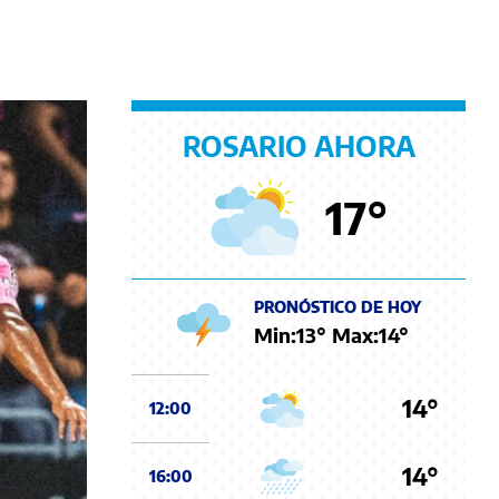
ROSARIO AHORA
17
°
PRONÓSTICO DE HOY
Min:
13
° Max:
14
°
14°
12:00
14°
16:00