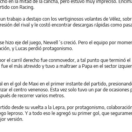
cho en la mitad de la cancha, pero estuvo muy impreciso. Encim
artido con Racing.
un trabajo a destajo con los vertiginosos volantes de Vélez, sob
esión del rival y le costó encontrar descargas rápidas como pasa
 se hizo eje del juego, Newell´s creció. Pero el equipo por mome
tación, y Lucas perdió protagonismo.
por el carril derecho fue conmovedor, a tal punto que terminó el
ue el más atrevido y tuvo a maltraer a Papa en el sector izquier
en el gol de Maxi en el primer instante del partido, presionand
nzar el centro venenoso. Esta vez solo tuvo un par de ocasiones 
pués de recorrer varios metros.
tido desde su vuelta a la Lepra, por protagonismo, colaboració
uego leproso. Y a todo eso le agregó su primer gol, que segurame
jor versión.