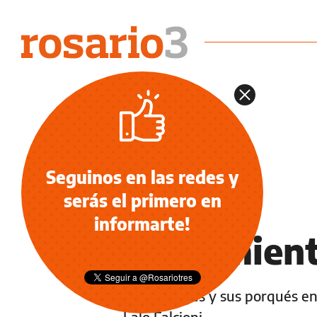
Seguinos en las redes y
serás el primero en
NOTICIAS
informarte!
Seguimient
Los puntajes y sus porqués en 
Lalo Falcioni