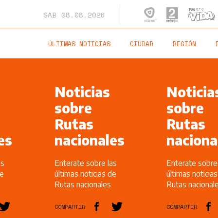
SÁB
08.08.2026
ÚLTIMAS NOTICIAS
CIUDAD
REGIÓN
Noticias
Noticia
sobre
sobre
Rutas
Rutas
es
nacionales
naciona
as
Enterate sobre las
Enterate sobre
de
últimas noticias de
últimas noticia
Rutas nacionales
Rutas nacional
COMPARTIR
COMPARTIR