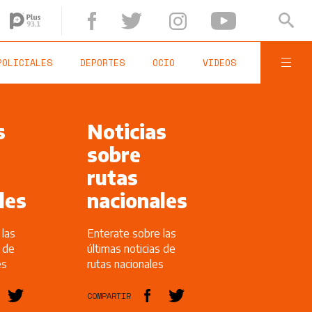
POLICIALES
DEPORTES
OCIO
VIDEOS
s
Noticias
sobre
rutas
les
nacionales
 las
Enterate sobre las
s de
últimas noticias de
es
rutas nacionales
COMPARTIR