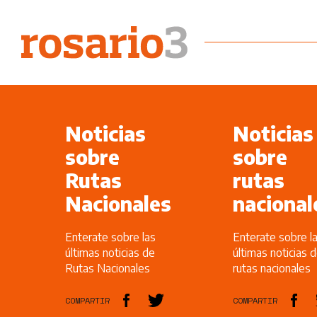
Noticias
Noticias
sobre
sobre
Rutas
rutas
Nacionales
nacional
Enterate sobre las
Enterate sobre l
últimas noticias de
últimas noticias 
Rutas Nacionales
rutas nacionales
COMPARTIR
COMPARTIR