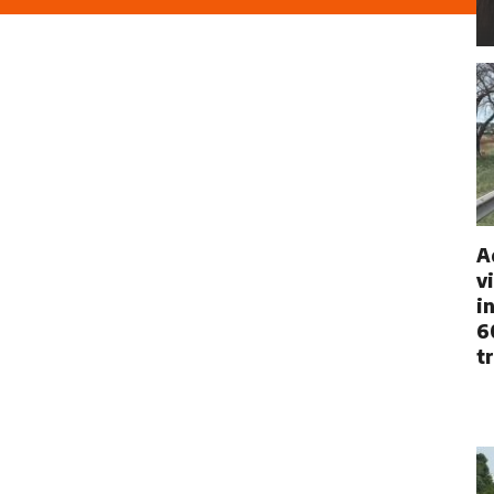
A
v
i
6
t