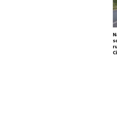
N
s
r
C