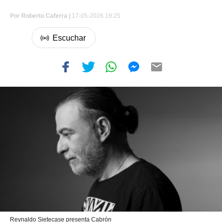
Por
Roberto Caferra |
17-05-2026 19:25
Reynaldo Sietecase presenta Cabrón