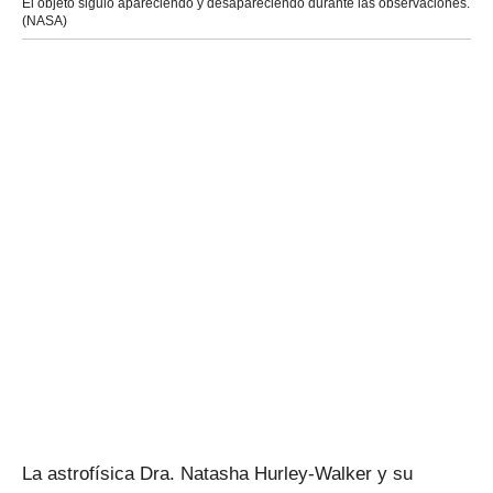
El objeto siguió apareciendo y desapareciendo durante las observaciones.
(NASA)
La astrofísica Dra. Natasha Hurley-Walker y su