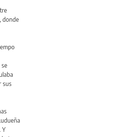
tre
o, donde
tiempo
 se
culaba
r sus
nas
 Ludueña
. Y