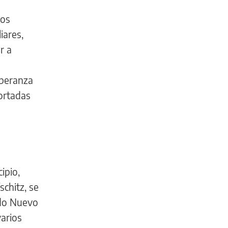
ros
iares,
r a
speranza
ortadas
ipio,
chitz, se
ndo Nuevo
arios