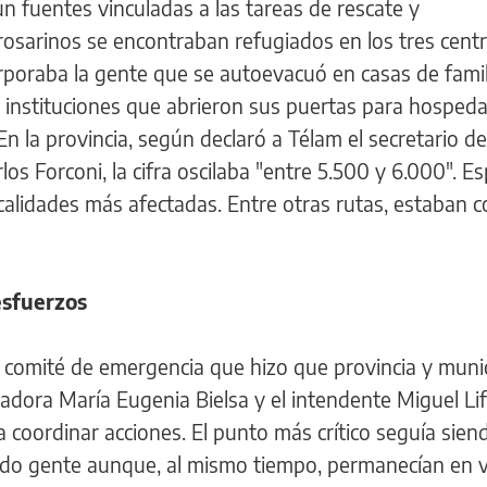
ún fuentes vinculadas a las tareas de rescate y
rosarinos se encontraban refugiados en los tres cent
corporaba la gente que se autoevacuó en casas de famil
as instituciones que abrieron sus puertas para hospeda
n la provincia, según declaró a Télam el secretario de
os Forconi, la cifra oscilaba "entre 5.500 y 6.000". E
calidades más afectadas. Entre otras rutas, estaban c
esfuerzos
 comité de emergencia que hizo que provincia y munic
dora María Eugenia Bielsa y el intendente Miguel Lifs
coordinar acciones. El punto más crítico seguía sie
ndo gente aunque, al mismo tiempo, permanecían en v