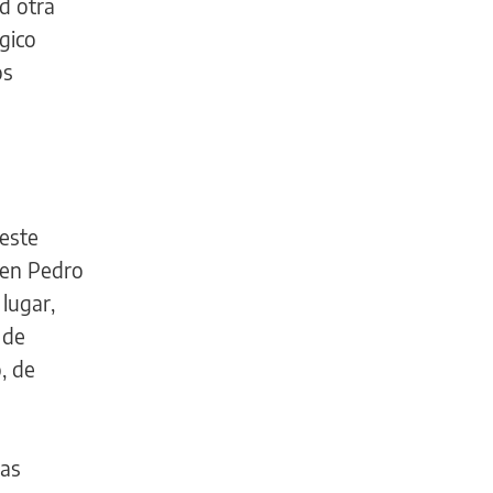
d otra
gico
os
 este
o en Pedro
 lugar,
 de
, de
las