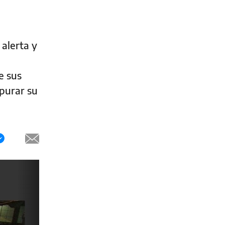
alerta y
e sus
apurar su