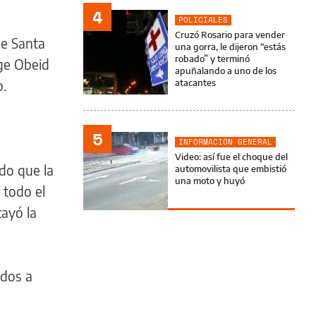
4
POLICIALES
Cruzó Rosario para vender
de Santa
una gorra, le dijeron “estás
robado” y terminó
rge Obeid
apuñalando a uno de los
o.
atacantes
5
INFORMACIÓN GENERAL
Video: así fue el choque del
do que la
automovilista que embistió
una moto y huyó
 todo el
cayó la
ados a