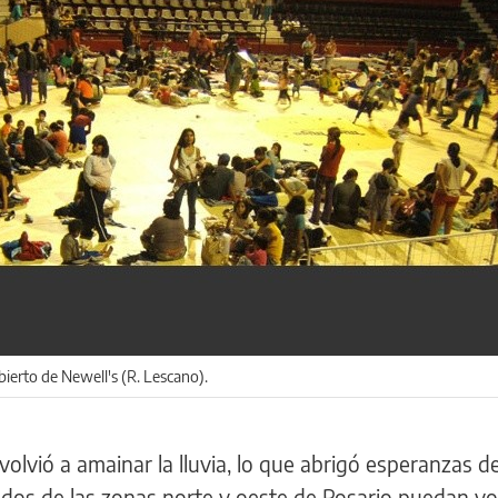
bierto de Newell's (R. Lescano).
lvió a amainar la lluvia, lo que abrigó esperanzas de
dos de las zonas norte y oeste de Rosario puedan vo