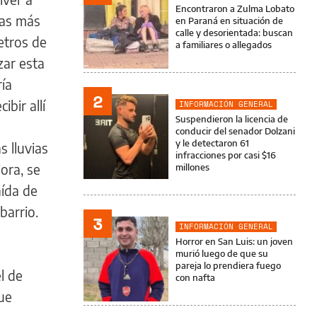
Encontraron a Zulma Lobato
las más
en Paraná en situación de
calle y desorientada: buscan
etros de
a familiares o allegados
zar esta
ía
2
bir allí
INFORMACIÓN GENERAL
Suspendieron la licencia de
conducir del senador Dolzani
y le detectaron 61
s lluvias
infracciones por casi $16
ora, se
millones
aída de
barrio.
3
INFORMACIÓN GENERAL
Horror en San Luis: un joven
murió luego de que su
pareja lo prendiera fuego
l de
con nafta
que