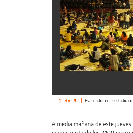
1
de
5
|
Evacuados en el estadio cu
A media mañana de este jueves vo
menos parte de los 3.100 evacua