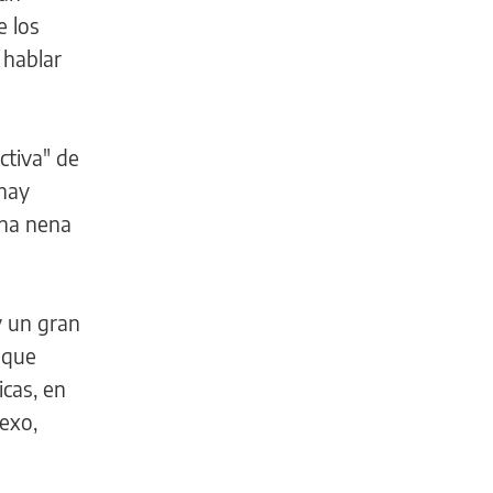
 los
 hablar
ctiva" de
 hay
una nena
y un gran
 que
icas, en
sexo,