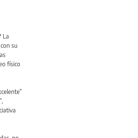
? La
 con su
las
o físico
xcelente”
”,
iativa
adas, no