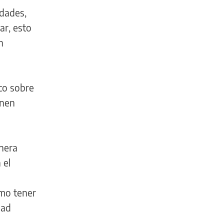
edades,
ar, esto
n
co sobre
enen
nera
 el
ómo tener
dad