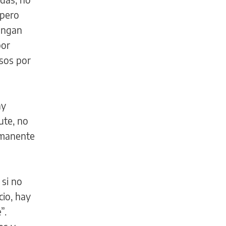
 pero
engan
por
asos por
ay
ute, no
rmanente
 si no
cio, hay
”.