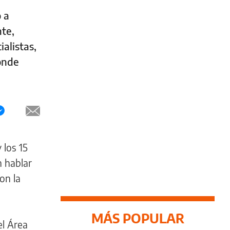
 a
te,
alistas,
onde
 los 15
 hablar
on la
MÁS POPULAR
el Área