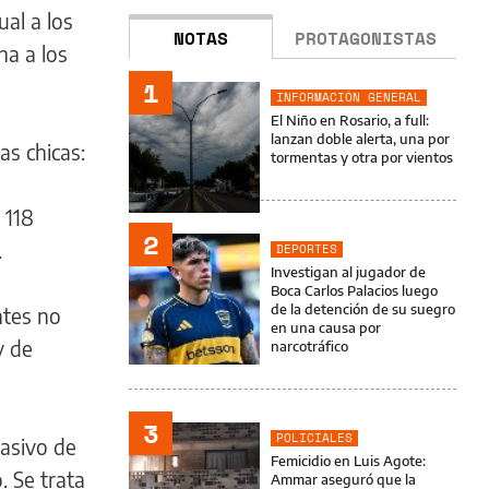
al a los
NOTAS
PROTAGONISTAS
na a los
1
INFORMACIÓN GENERAL
El Niño en Rosario, a full:
lanzan doble alerta, una por
as chicas:
tormentas y otra por vientos
 118
2
.
DEPORTES
Investigan al jugador de
Boca Carlos Palacios luego
de la detención de su suegro
ntes no
en una causa por
y de
narcotráfico
3
POLICIALES
masivo de
Femicidio en Luis Agote:
. Se trata
Ammar aseguró que la