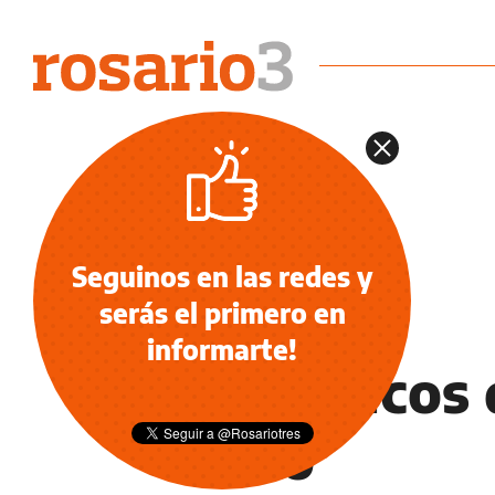
Seguinos en las redes y
serás el primero en
NOTICIAS
informarte!
Los chicos 
sexo