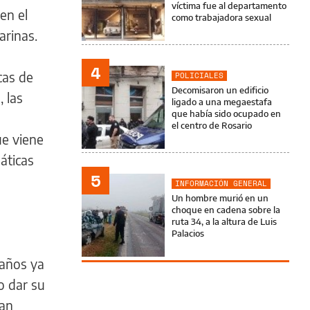
víctima fue al departamento
en el
como trabajadora sexual
arinas.
4
cas de
POLICIALES
Decomisaron un edificio
 las
ligado a una megaestafa
que había sido ocupado en
el centro de Rosario
ue viene
áticas
5
INFORMACIÓN GENERAL
Un hombre murió en un
choque en cadena sobre la
ruta 34, a la altura de Luis
Palacios
 años ya
o dar su
ran