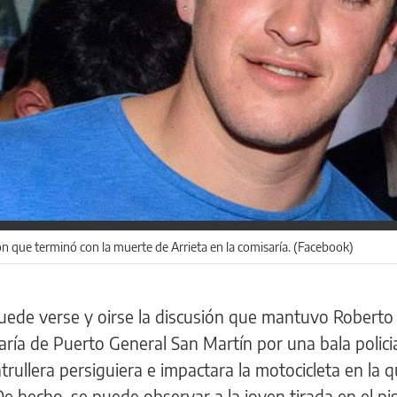
ón que terminó con la muerte de Arrieta en la comisaría. (Facebook)
uede verse y oirse la discusión que mantuvo Roberto 
ría de Puerto General San Martín por una bala policia
ullera persiguiera e impactara la motocicleta en la q
De hecho, se puede observar a la joven tirada en el pi