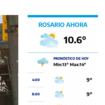
ROSARIO AHORA
10.6
°
PRONÓSTICO DE HOY
Min:
13
° Max:
14
°
9°
4:00
9°
8:00