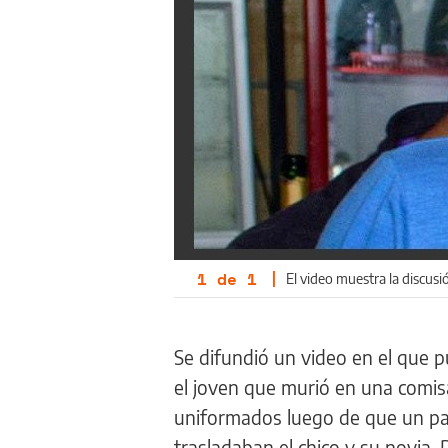
1
de
1
|
El video muestra la discusi
Se difundió un video en el que p
el joven que murió en una comisa
uniformados luego de que un patr
trasladaban el chico y su novia. 