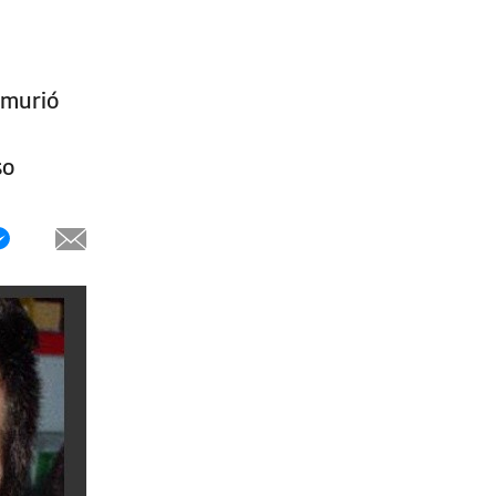
 murió
iso