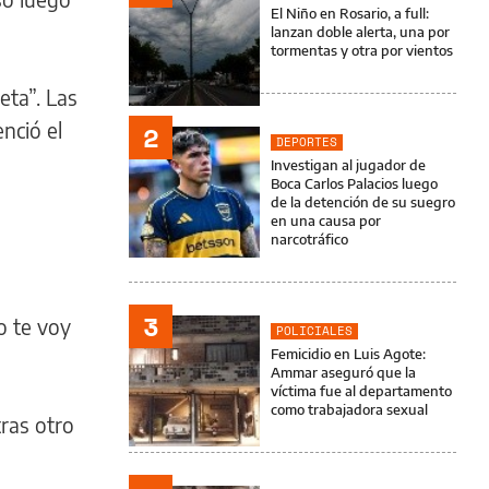
El Niño en Rosario, a full:
lanzan doble alerta, una por
tormentas y otra por vientos
eta”. Las
nció el
2
DEPORTES
Investigan al jugador de
Boca Carlos Palacios luego
de la detención de su suegro
en una causa por
narcotráfico
3
o te voy
POLICIALES
Femicidio en Luis Agote:
Ammar aseguró que la
víctima fue al departamento
como trabajadora sexual
tras otro