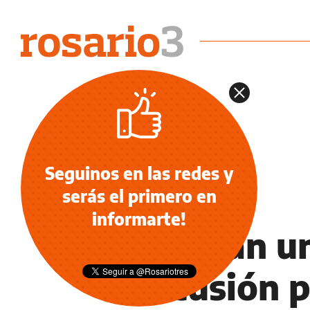
Seguinos en las redes y
serás el primero en
NOTICIAS
informarte!
Publican un
discusión p