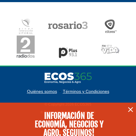
·
Quiénes somos
Términos y Condiciones
© Copyright 2026 ECOS365
® Todos los derechos reservados
INFORMACIÓN DE
ECONOMÍA, NEGOCIOS Y
AGRO. SEGUINOS!