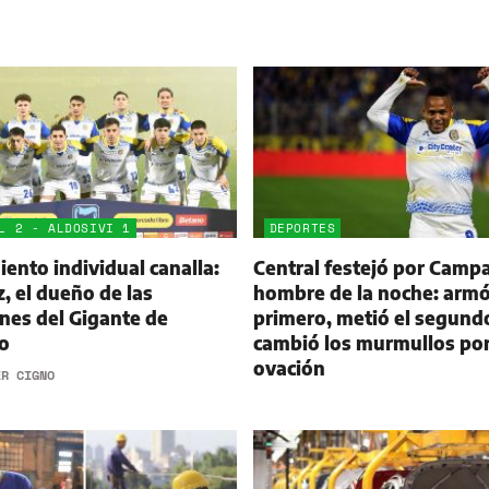
L 2 - ALDOSIVI 1
DEPORTES
ento individual canalla:
Central festejó por Campa
 el dueño de las
hombre de la noche: armó
nes del Gigante de
primero, metió el segund
o
cambió los murmullos po
ovación
ER CIGNO