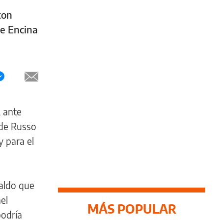
con
ue Encina
2 ante
nde Russo
y para el
saldo que
el
MÁS POPULAR
podría