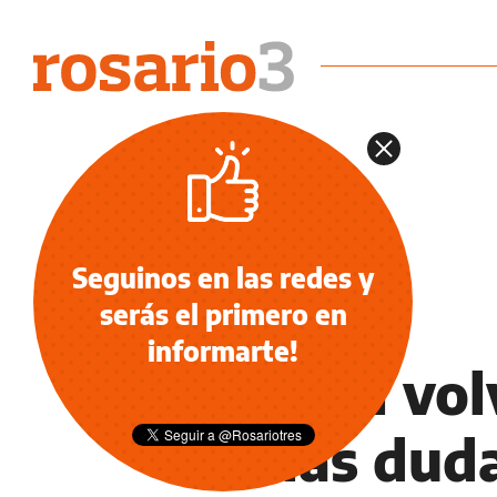
Seguinos en las redes y
serás el primero en
NOTICIAS
informarte!
Central vol
varias dud