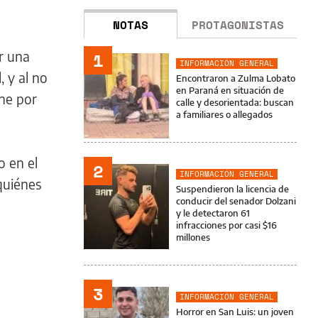
NOTAS
PROTAGONISTAS
r una
1
INFORMACIÓN GENERAL
 y al no
Encontraron a Zulma Lobato
en Paraná en situación de
ene por
calle y desorientada: buscan
a familiares o allegados
o en el
2
INFORMACIÓN GENERAL
quiénes
Suspendieron la licencia de
conducir del senador Dolzani
y le detectaron 61
infracciones por casi $16
millones
3
INFORMACIÓN GENERAL
Horror en San Luis: un joven