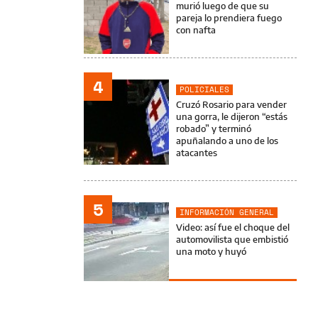
murió luego de que su
pareja lo prendiera fuego
con nafta
4
POLICIALES
Cruzó Rosario para vender
una gorra, le dijeron “estás
robado” y terminó
apuñalando a uno de los
atacantes
5
INFORMACIÓN GENERAL
Video: así fue el choque del
automovilista que embistió
una moto y huyó