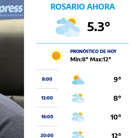
ROSARIO AHORA
5.3
°
PRONÓSTICO DE HOY
Min:
8
° Max:
12
°
9°
8:00
8°
12:00
10°
16:00
12°
20:00