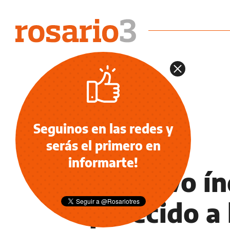
Seguinos en las redes y
serás el primero en
NOTICIAS
informarte!
El nuevo ín
parecido a 