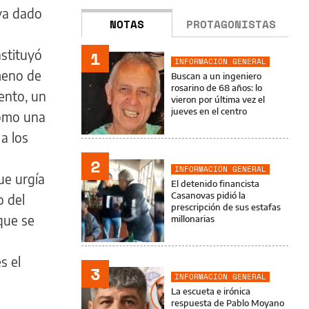
ya dado
NOTAS
PROTAGONISTAS
nstituyó
1
INFORMACIÓN GENERAL
meno de
Buscan a un ingeniero
rosarino de 68 años: lo
ento, un
vieron por última vez el
jueves en el centro
como una
a los
2
INFORMACIÓN GENERAL
que urgía
El detenido financista
Casanovas pidió la
o del
prescripción de sus estafas
que se
millonarias
s el
3
INFORMACIÓN GENERAL
La escueta e irónica
respuesta de Pablo Moyano