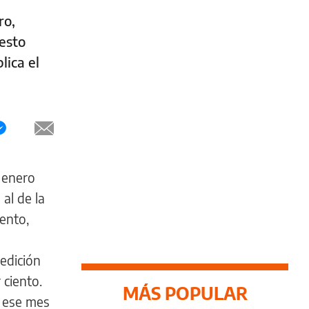
ro,
esto
lica el
e enero
al de la
iento,
medición
 ciento.
MÁS POPULAR
e ese mes