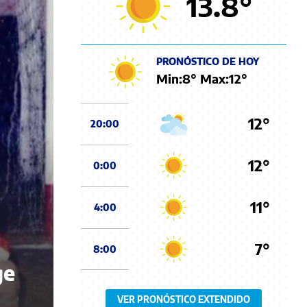
13.8
°
PRONÓSTICO DE HOY
Min:
8
° Max:
12
°
12°
20:00
12°
0:00
11°
4:00
7°
8:00
ge
VER PRONÓSTICO EXTENDIDO