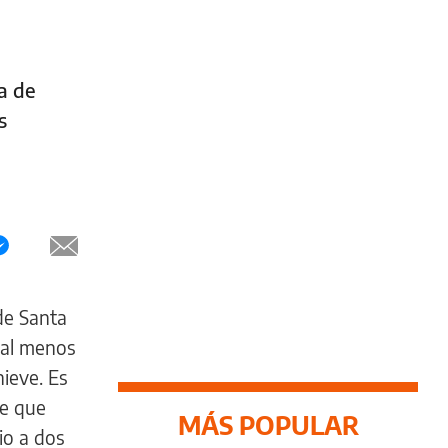
a de
s
de Santa
 al menos
ieve. Es
de que
MÁS POPULAR
rio a dos