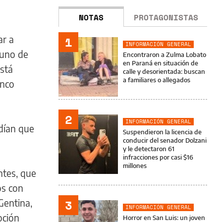
NOTAS
PROTAGONISTAS
ar a
1
INFORMACIÓN GENERAL
 uno de
Encontraron a Zulma Lobato
en Paraná en situación de
está
calle y desorientada: buscan
a familiares o allegados
inco
2
INFORMACIÓN GENERAL
edían que
Suspendieron la licencia de
conducir del senador Dolzani
y le detectaron 61
infracciones por casi $16
millones
ntes, que
os con
3
Gentina,
INFORMACIÓN GENERAL
oción
Horror en San Luis: un joven