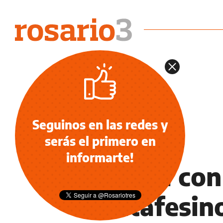
Seguinos en las redes y
serás el primero en
NOTICIAS
informarte!
Tregua con
santafesin