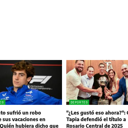
ES
DEPORTES
to sufrió un robo
"¿Les gustó eso ahora?": 
 sus vacaciones en
Tapia defendió el título a
 “Quién hubiera dicho que
Rosario Central de 2025