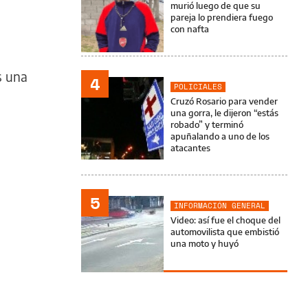
murió luego de que su
pareja lo prendiera fuego
con nafta
n
s una
4
POLICIALES
Cruzó Rosario para vender
una gorra, le dijeron “estás
robado” y terminó
apuñalando a uno de los
atacantes
5
INFORMACIÓN GENERAL
Video: así fue el choque del
automovilista que embistió
una moto y huyó