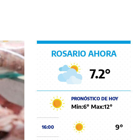
ROSARIO AHORA
7.2
°
PRONÓSTICO DE HOY
Min:
6
° Max:
12
°
9°
16:00