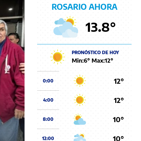
ROSARIO AHORA
13.8
°
PRONÓSTICO DE HOY
Min:
6
° Max:
12
°
12°
0:00
12°
4:00
10°
8:00
10°
12:00