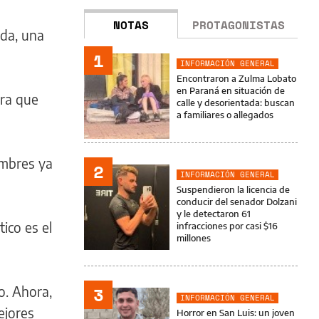
NOTAS
PROTAGONISTAS
ada, una
1
INFORMACIÓN GENERAL
Encontraron a Zulma Lobato
en Paraná en situación de
ura que
calle y desorientada: buscan
a familiares o allegados
ombres ya
2
INFORMACIÓN GENERAL
Suspendieron la licencia de
conducir del senador Dolzani
y le detectaron 61
ico es el
infracciones por casi $16
millones
3
o. Ahora,
INFORMACIÓN GENERAL
ejores
Horror en San Luis: un joven