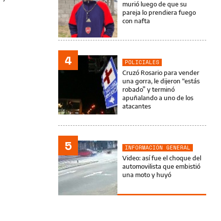
murió luego de que su
pareja lo prendiera fuego
con nafta
4
POLICIALES
Cruzó Rosario para vender
una gorra, le dijeron “estás
robado” y terminó
apuñalando a uno de los
atacantes
5
INFORMACIÓN GENERAL
Video: así fue el choque del
automovilista que embistió
una moto y huyó