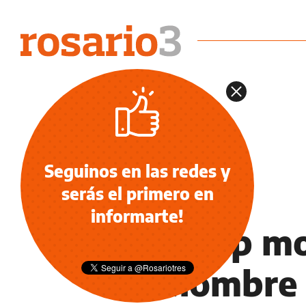
Seguinos en las redes y
serás el primero en
NOTICIAS
informarte!
Una top mo
en hombre 