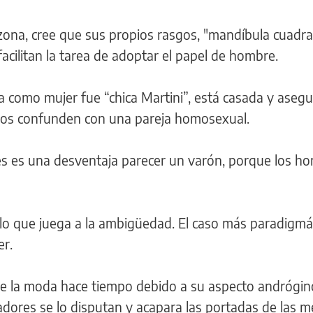
izona, cree que sus propios rasgos, "mandíbula cuadr
facilitan la tarea de adoptar el papel de hombre.
 como mujer fue “chica Martini”, está casada y aseg
los confunden con una pareja homosexual.
s es una desventaja parecer un varón, porque los h
elo que juega a la ambigüedad. El caso más paradigmát
er.
e la moda hace tiempo debido a su aspecto andrógin
adores se lo disputan y acapara las portadas de las m