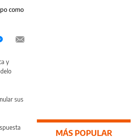
empo como
ca y
odelo
mular sus
ispuesta
MÁS POPULAR