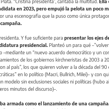
 Plata. “Cristina presidenta”, cantaba la multitud.
Ella 
andidata en 2023, pero empujó la pelota un poco m
or una escenografìa que la puso como única protagon
e campaña.
residenta. Y fue suficiente para
presentar los ejes de
didatura presidencial.
Planteó un para qué –”volver 
mo –mediante un “nuevo acuerdo democrático y un c
amientos de los gobiernos kirchneristas de 2003 a 20
n al país”, los que quieren volver a la década del 90 
icas” en lo político (Macri, Bullrich, Milei)– y con qu
n modelo sin exclusiones sociales ni políticas (hubo 
meros minutos del discurso)–.
taba armada como el lanzamiento de una campaña