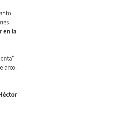
tanto
ones
r en la
denta”
e arco.
Héctor