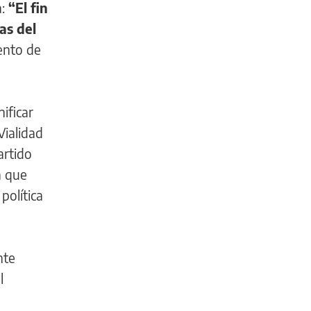
a:
“El fin
as del
tento de
ificar
Vialidad
artido
a que
política
nte
l