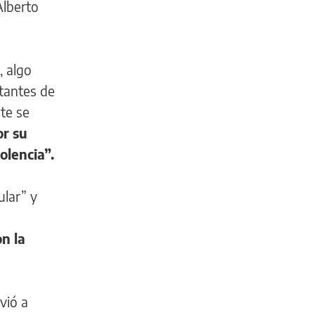
Alberto
, algo
itantes de
nte se
or su
olencia”.
ular” y
n la
vió a