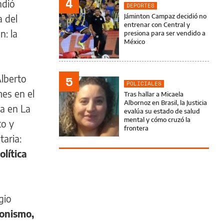
4
ndió
DEPORTES
Jáminton Campaz decidió no
a del
entrenar con Central y
n: la
presiona para ser vendido a
México
Alberto
5
POLICIALES
mes en el
Tras hallar a Micaela
Albornoz en Brasil, la Justicia
za en La
evalúa su estado de salud
mental y cómo cruzó la
to y
frontera
taria:
olítica
gio
ronismo,