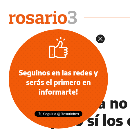
Seguinos en las redes y
serás el primero en
OPINIÓN
informarte!
Cristina no
pero sí los