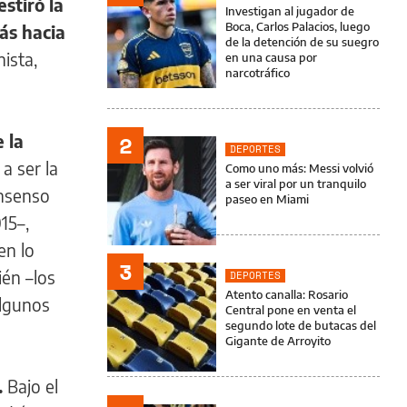
estiró la
Investigan al jugador de
Boca, Carlos Palacios, luego
ás hacia
de la detención de su suegro
ista,
en una causa por
narcotráfico
2
 la
DEPORTES
a ser la
Como uno más: Messi volvió
a ser viral por un tranquilo
onsenso
paseo en Miami
15–,
en lo
3
ién –los
DEPORTES
Atento canalla: Rosario
algunos
Central pone en venta el
segundo lote de butacas del
Gigante de Arroyito
.
Bajo el