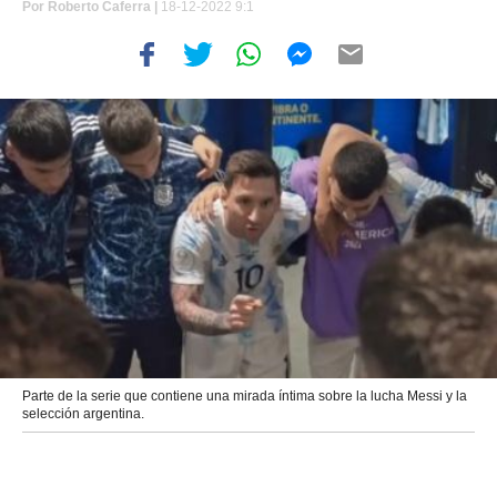
Por
Roberto Caferra
|
18-12-2022 9:1
Parte de la serie que contiene una mirada íntima sobre la lucha Messi y la
selección argentina.