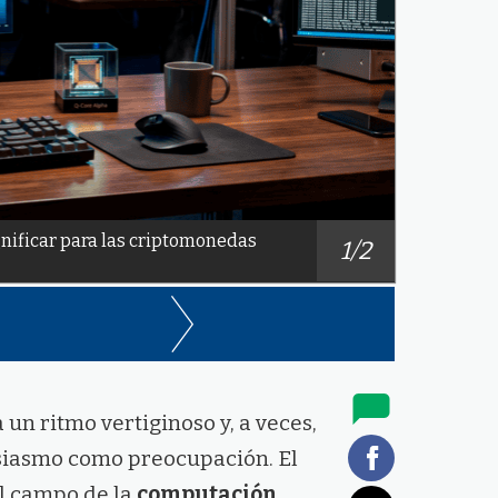
gnificar para las criptomonedas
1/2
un ritmo vertiginoso y, a veces,
siasmo como preocupación. El
l campo de la
computación