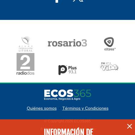
·
Quiénes somos
Términos y Condiciones
© Copyright 2026 ECOS365
® Todos los derechos reservados
INFORMACIÓN DE