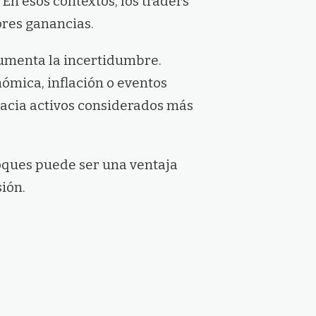
En esos contextos, los traders
ores ganancias.
umenta la incertidumbre.
nómica, inflación o eventos
hacia activos considerados más
oques puede ser una ventaja
ión.