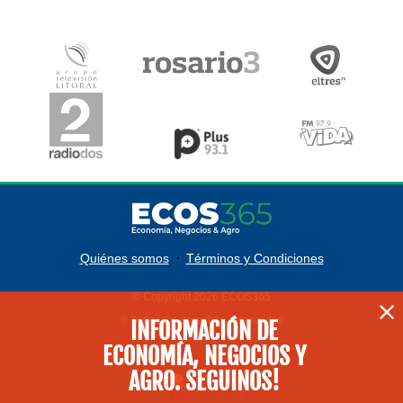
·
Quiénes somos
Términos y Condiciones
© Copyright 2026 ECOS365
® Todos los derechos reservados
INFORMACIÓN DE
ECONOMÍA, NEGOCIOS Y
AGRO. SEGUINOS!