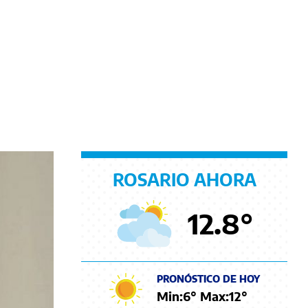
ROSARIO AHORA
12.8
°
PRONÓSTICO DE HOY
Min:
6
° Max:
12
°