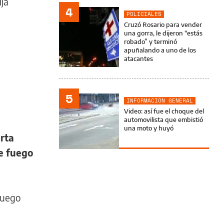
ja
4
POLICIALES
Cruzó Rosario para vender
una gorra, le dijeron “estás
robado” y terminó
apuñalando a uno de los
atacantes
5
INFORMACIÓN GENERAL
Video: así fue el choque del
automovilista que embistió
una moto y huyó
erta
e fuego
luego