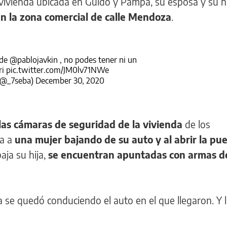
vivienda ubicada en Guido y Pampa, su esposa y su hi
n la zona comercial de calle Mendoza
.
 de
@pablojavkin
, no podes tener ni un
i
pic.twitter.com/JM0lv71NWe
@_7seba)
December 30, 2020
las cámaras de seguridad de la vivienda
de los
ra a
una mujer bajando de su auto y al abrir la pu
aja su hija,
se encuentran apuntadas con armas d
a se quedó conduciendo el auto en el que llegaron. Y 