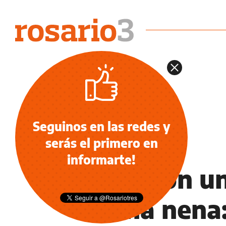
Seguinos en las redes y
serás el primero en
INSEGURIDAD
informarte!
Robaron un 
a una nena: