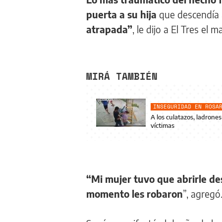
puerta a su hija
que descendía 
atrapada”
, le dijo a El Tres el m
MIRÁ TAMBIÉN
INSEGURIDAD EN ROSA
A los culatazos, ladrones
víctimas
“Mi mujer tuvo que abrirle de
momento les robaron
”, agregó