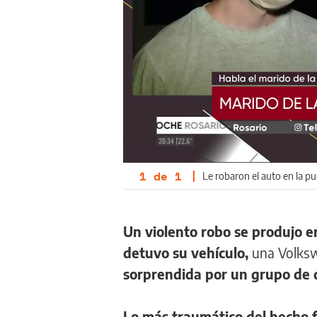
1
de
1
|
Le robaron el auto en la pu
Un violento robo se produjo e
detuvo su vehículo,
una Volksw
sorprendida por un grupo de
Lo más traumático del hecho