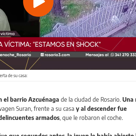
Play
Video
erta de su casa:
n el barrio Azcuénaga
de la ciudad de Rosario.
Una 
agen Suran, frente a su casa
y al descender fue
 delincuentes armados
, que le robaron el coche.
fue que segundos antes
,
la joven le había abierto 