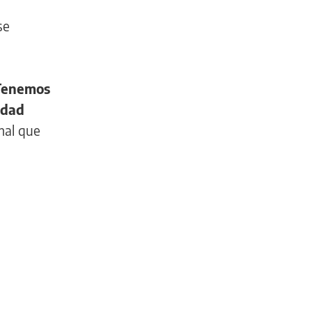
se
Tenemos
idad
mal que